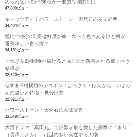
められないのか?朱色が一般的な理由とは
47,690ビュー
キャッツアイ｜パワーストーン・天然石の意味辞典
34,404ビュー
鰹(かつお)の刺身は鮮度が命！食べ方色々あるけど何が一
番美味しい食べ方？
34,151ビュー
玉ねぎを2週間食べ続けると高血圧が改善される驚くべき
結果が
32,640ビュー
似すぎ!?柑橘類のデコポン・はっさく・ぽんかん・いよか
んの違いと特徴・見分け方
32,621ビュー
パワーストーン・天然石の意味辞典
31,649ビュー
大河ドラマ「真田丸」で信繁が最も愛した側室の「きり
（長澤まさみ）」は謎の多い実在する人物