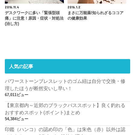
2016.11.4
2016.1.2
デスクワークに多い「緊張型頭
まさに万能薬!知られざるココア
痛」に注意！原因・症状・対処法
の健康効果
(治し方)
人気の記事
パワーストーンブレスレットのゴム紐は自分で交換・修
理したほうが断然安いし早い！
67,011ビュー
【東京都内～近郊のブラックバススポット】良く釣れる
おすすめスポット(ポイント)まとめ
54,384ビュー
印鑑（ハンコ）の認め印の「色」は朱色（赤）以外は認