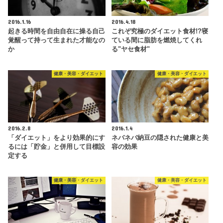
2016.1.16
2016.4.18
起きる時間を自由自在に操る自己
これぞ究極のダイエット食材!?寝
覚醒って持って生まれた才能なの
ている間に脂肪を燃焼してくれ
か
る"ヤセ食材"
健康・美容・ダイエット
健康・美容・ダイエット
2016.2.8
2016.1.4
「ダイエット」をより効果的にす
ネバネバ納豆の隠された健康と美
るには「貯金」と併用して目標設
容の効果
定する
健康・美容・ダイエット
健康・美容・ダイエット