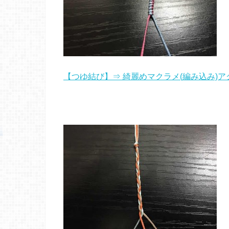
【つゆ結び】⇒ 綺麗めマクラメ(編み込み)