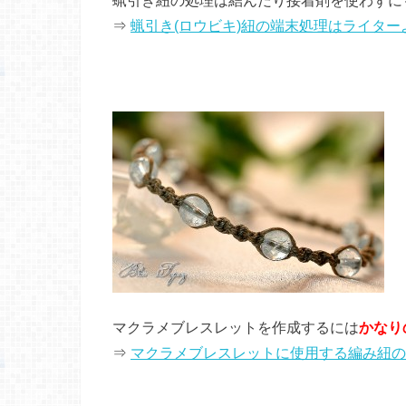
⇒
蝋引き(ロウビキ)紐の端末処理はライタ
マクラメブレスレットを作成するには
かなり
⇒
マクラメブレスレットに使用する編み紐の