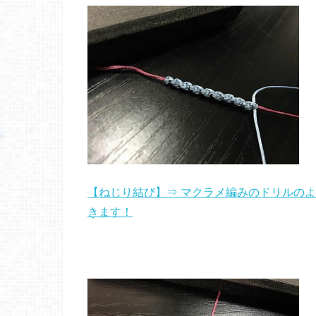
【ねじり結び】⇒ マクラメ編みのドリルの
きます！