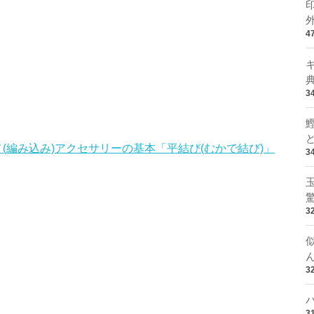
4
3
(編み込み)アクセサリーの基本「平結び(むかで結び)」
3
3
3
3