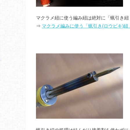
マクラメ紐に使う編み紐は絶対に「蝋引き紐
⇒
マクラメ編みに使う「蝋引き(ロウビキ)
蝋引き紐の処理は結んだり接着剤を使わずに