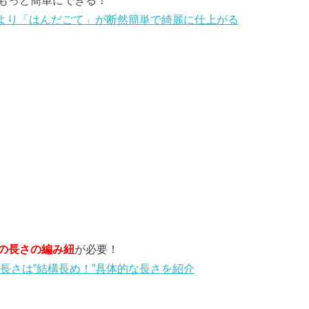
ーより「はんだごて」が断然簡単で綺麗に仕上がる
の長さの編み紐
が必要！
長さは”結構長め！”具体的な長さを紹介