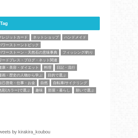
Tag
クレジットカード
ネットショップ
ハンドメイド
パワーストーントピック
パワーストーン・天然石の意味事典
フィッシング/釣り
ワードプレス・ブログ・ネット関連
健康・美容・ダイエット
料理
日記・流行
漫画・歴史の人物から学ぶ
目的で選ぶ
自己啓発・仕事・お金
自然
自転車/サイクリング
色彩(カラー)で選ぶ
趣味
部屋・暮らし
願いで選ぶ
weets by kirakira_koubou