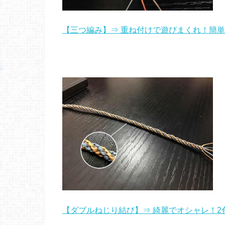
【三つ編み】⇒ 重ね付けで遊びまくれ！簡
【ダブルねじり結び】⇒ 綺麗でオシャレ！