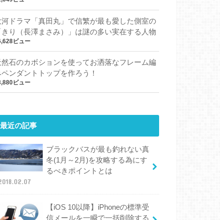
大河ドラマ「真田丸」で信繁が最も愛した側室の
「きり（長澤まさみ）」は謎の多い実在する人物
6,628ビュー
天然石のカボションを使ってお洒落なフレーム編
みペンダントトップを作ろう！
3,880ビュー
最近の記事
ブラックバスが最も釣れない真
冬(1月～2月)を攻略する為にす
るべきポイントとは
2018.02.07
【iOS 10以降】iPhoneの標準受
信メールを一瞬で一括削除する