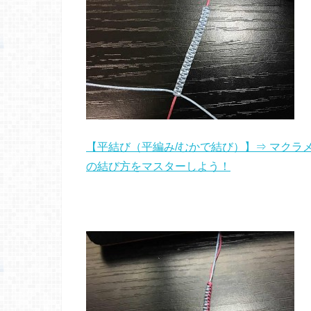
【平結び（平編み/むかで結び）】⇒ マクラメ
の結び方をマスターしよう！