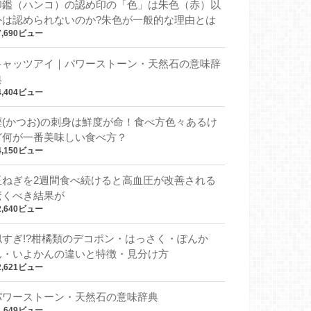
印鑑（ハンコ）の認め印の「色」は朱色（赤）以
外は認められないのか?朱色が一般的な理由とは
7,690ビュー
キャッツアイ｜パワーストーン・天然石の意味辞
典
4,404ビュー
鰹(かつお)の刺身は鮮度が命！食べ方色々あるけ
ど何が一番美味しい食べ方？
4,150ビュー
玉ねぎを2週間食べ続けると高血圧が改善される
驚くべき結果が
2,640ビュー
似すぎ!?柑橘類のデコポン・はっさく・ぽんか
ん・いよかんの違いと特徴・見分け方
2,621ビュー
パワーストーン・天然石の意味辞典
1,649ビュー