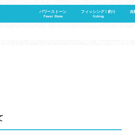
パワーストーン
フィッシング / 釣り
自
Power Stone
fishing
パワーストーン・天然石の意味辞典
ハンドメイド
マクラメ編み
て