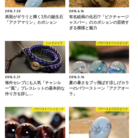
2016.7.30
2016.6.16
表面がギラリと輝く3月の誕生石
有名絵画の化石!?「ピクチャージ
「アクアマリン」カボション
ャスパー」のカボションの芸術す
ぎる模様と魅力
ハンドメイド
パワーストーントピック
2016.5.31
2016.5.16
海外セレブにも人気「チャンル
夏の暑さをブッ飛ばす涼しげカラ
ー"風"」ブレスレットの基本的な
ーのパワーストーン「アクアオー
作り方を詳し…
ラ」
パワーストーントピック
パワーストーントピック