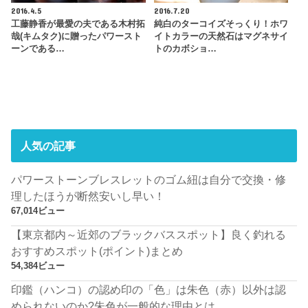
2016.4.5
2016.7.20
工藤静香が最愛の夫である木村拓
純白のターコイズそっくり！ホワ
哉(キムタク)に贈ったパワースト
イトカラーの天然石はマグネサイ
ーンである…
トのカボショ…
人気の記事
パワーストーンブレスレットのゴム紐は自分で交換・修
理したほうが断然安いし早い！
67,014ビュー
【東京都内～近郊のブラックバススポット】良く釣れる
おすすめスポット(ポイント)まとめ
54,384ビュー
印鑑（ハンコ）の認め印の「色」は朱色（赤）以外は認
められないのか?朱色が一般的な理由とは