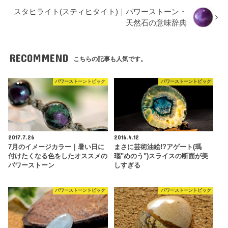
スタヒライト(スティヒタイト)｜パワーストーン・
天然石の意味辞典
RECOMMEND
こちらの記事も人気です。
パワーストーントピック
パワーストーントピック
2017.7.26
2016.4.12
7月のイメージカラー｜暑い日に
まさに芸術油絵!?アゲート(瑪
付けたくなる色をしたオススメの
瑙"めのう")スライスの断面が美
パワーストーン
しすぎる
パワーストーントピック
パワーストーントピック