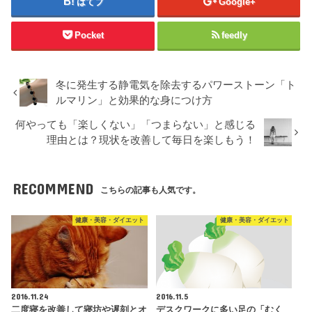
はてブ
Google+
Pocket
feedly
冬に発生する静電気を除去するパワーストーン「ト
ルマリン」と効果的な身につけ方
何やっても「楽しくない」「つまらない」と感じる
理由とは？現状を改善して毎日を楽しもう！
RECOMMEND
こちらの記事も人気です。
健康・美容・ダイエット
健康・美容・ダイエット
2016.11.24
2016.11.5
二度寝を改善して寝坊や遅刻とオ
デスクワークに多い足の「むく