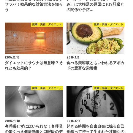
サラバ！効果的な対策方法を知ろ
み」は大根足の原因にも!?肝臓と
う
の関係や予防…
健康・美容・ダイエット
健康・美容・ダイエット
2016.2.18
2016.1.2
ダイエットにサウナは無意味？そ
食べる美容液ともいわれるアボカ
れとも効果的？
ドの豊富な栄養素
健康・美容・ダイエット
健康・美容・ダイエット
2016.11.10
2016.1.16
鼻呼吸せずにはいられな！鼻呼吸
起きる時間を自由自在に操る自己
の驚くべき健康効果と口呼吸のデ
覚醒って持って生まれた才能なの