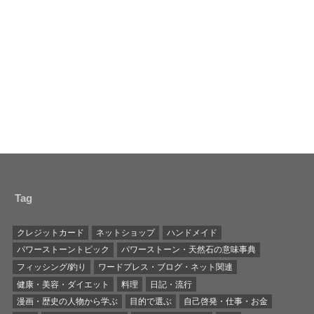
Tag
クレジットカード
ネットショップ
ハンドメイド
パワーストーントピック
パワーストーン・天然石の意味事典
フィッシング/釣り
ワードプレス・ブログ・ネット関連
健康・美容・ダイエット
料理
日記・流行
漫画・歴史の人物から学ぶ
目的で選ぶ
自己啓発・仕事・お金