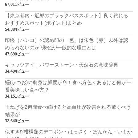
67,011ビュー
【東京都内～近郊のブラックバススポット】良く釣れる
おすすめスポット(ポイント)まとめ
54,384ビュー
印鑑（ハンコ）の認め印の「色」は朱色（赤）以外は認
められないのか?朱色が一般的な理由とは
47,690ビュー
キャッツアイ｜パワーストーン・天然石の意味辞典
34,404ビュー
鰹(かつお)の刺身は鮮度が命！食べ方色々あるけど何が一
番美味しい食べ方？
34,151ビュー
玉ねぎを2週間食べ続けると高血圧が改善される驚くべき
結果が
32,640ビュー
似すぎ!?柑橘類のデコポン・はっさく・ぽんかん・いよか