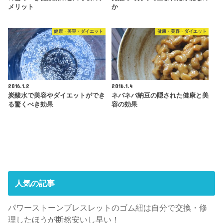
メリット
か
健康・美容・ダイエット
健康・美容・ダイエット
2016.1.2
2016.1.4
炭酸水で美容やダイエットができ
ネバネバ納豆の隠された健康と美
る驚くべき効果
容の効果
人気の記事
パワーストーンブレスレットのゴム紐は自分で交換・修
理したほうが断然安いし早い！