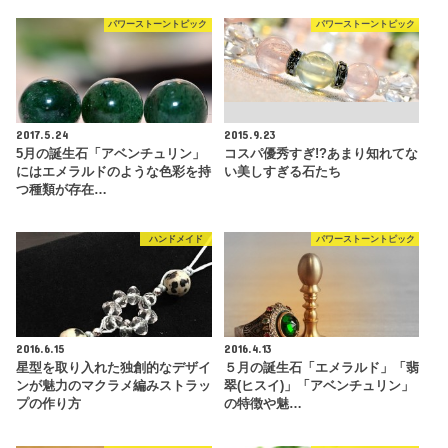
パワーストーントピック
パワーストーントピック
2017.5.24
2015.9.23
5月の誕生石「アベンチュリン」
コスパ優秀すぎ!?あまり知れてな
にはエメラルドのような色彩を持
い美しすぎる石たち
つ種類が存在…
ハンドメイド
パワーストーントピック
2016.6.15
2016.4.13
星型を取り入れた独創的なデザイ
５月の誕生石「エメラルド」「翡
ンが魅力のマクラメ編みストラッ
翠(ヒスイ)」「アベンチュリン」
プの作り方
の特徴や魅…