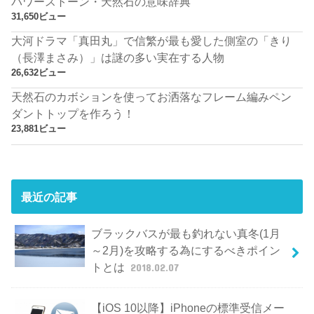
パワーストーン・天然石の意味辞典
31,650ビュー
大河ドラマ「真田丸」で信繁が最も愛した側室の「きり
（長澤まさみ）」は謎の多い実在する人物
26,632ビュー
天然石のカボションを使ってお洒落なフレーム編みペン
ダントトップを作ろう！
23,881ビュー
最近の記事
ブラックバスが最も釣れない真冬(1月
～2月)を攻略する為にするべきポイン
トとは
2018.02.07
【iOS 10以降】iPhoneの標準受信メー