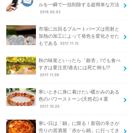
ルを一瞬で一括削除する超簡単な方法
2018.02.03
市場に出回るブルートパーズは照射と
加熱の加工によって発色を変化させた
もである
2017.11.15
秋の味覚といったら「銀杏」!でも食べ
すぎは要注意!過去には死亡例も!?
2017.11.08
寒いときに身に着けたい暖かみのある
色のパワーストーン(天然石)４選
2017.10.25
寒い日は「鍋」に限る！新宿の辛さが
売りの居酒屋「赤から鍋」に行ってき