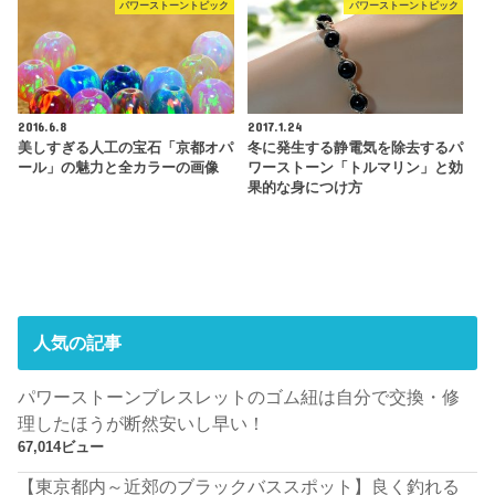
パワーストーントピック
パワーストーントピック
2016.6.8
2017.1.24
美しすぎる人工の宝石「京都オパ
冬に発生する静電気を除去するパ
ール」の魅力と全カラーの画像
ワーストーン「トルマリン」と効
果的な身につけ方
人気の記事
パワーストーンブレスレットのゴム紐は自分で交換・修
理したほうが断然安いし早い！
67,014ビュー
【東京都内～近郊のブラックバススポット】良く釣れる