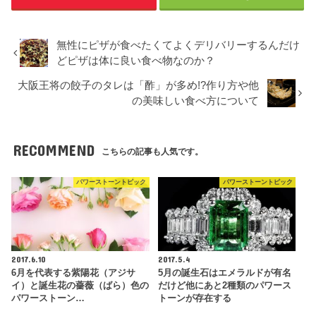
無性にピザが食べたくてよくデリバリーするんだけ
どピザは体に良い食べ物なのか？
大阪王将の餃子のタレは「酢」が多め!?作り方や他
の美味しい食べ方について
RECOMMEND
こちらの記事も人気です。
パワーストーントピック
パワーストーントピック
2017.6.10
2017.5.4
6月を代表する紫陽花（アジサ
5月の誕生石はエメラルドが有名
イ）と誕生花の薔薇（ばら）色の
だけど他にあと2種類のパワース
パワーストーン…
トーンが存在する