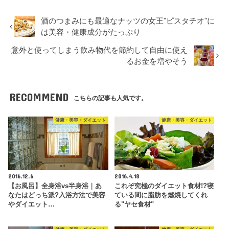
酒のつまみにも最適なナッツの女王"ピスタチオ"に
は美容・健康成分がたっぷり
意外と使ってしまう飲み物代を節約して自由に使え
るお金を増やそう
RECOMMEND
こちらの記事も人気です。
健康・美容・ダイエット
健康・美容・ダイエット
2016.12.6
2016.4.18
【お風呂】全身浴vs半身浴｜あ
これぞ究極のダイエット食材!?寝
なたはどっち派?入浴方法で美容
ている間に脂肪を燃焼してくれ
やダイエット…
る"ヤセ食材"