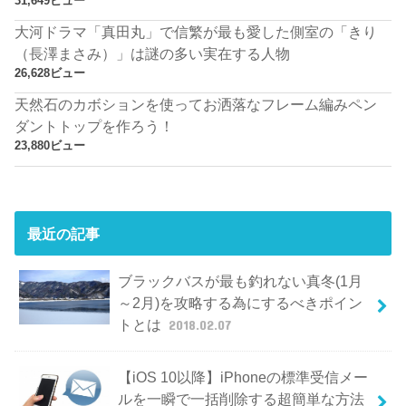
31,649ビュー
大河ドラマ「真田丸」で信繁が最も愛した側室の「きり
（長澤まさみ）」は謎の多い実在する人物
26,628ビュー
天然石のカボションを使ってお洒落なフレーム編みペン
ダントトップを作ろう！
23,880ビュー
最近の記事
ブラックバスが最も釣れない真冬(1月
～2月)を攻略する為にするべきポイン
トとは
2018.02.07
【iOS 10以降】iPhoneの標準受信メー
ルを一瞬で一括削除する超簡単な方法