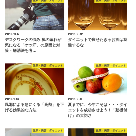
健康・美容・ダイエット
健康・美容・ダイエット
2016.11.6
2016.2.12
デスクワークの悩み!尻の蒸れが
ダイエットで痩せたきゃお酒は我
気になる「ケツ汗」の原因と対
慢するな
策・解消法を考…
健康・美容・ダイエット
健康・美容・ダイエット
2016.1.14
2016.2.8
風邪による急にくる「高熱」を下
夏までに、今年こそは・・・ダイ
げる効果的な方法
エットを成功させよう！「動機付
け」の大切さ
健康・美容・ダイエット
健康・美容・ダイエット