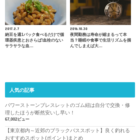
2017.2.7
2016.10.30
納豆を週1パック食べるだけで循
夜間勤務は寿命が縮まるって本
環器疾患とおさらば!血栓のない
当？睡眠や食事で生活リズムを掴
サラサラな血…
んでしまえば大…
人気の記事
パワーストーンブレスレットのゴム紐は自分で交換・修
理したほうが断然安いし早い！
67,002ビュー
【東京都内～近郊のブラックバススポット】良く釣れる
おすすめスポット(ポイント)まとめ