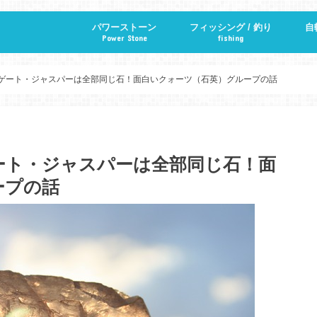
パワーストーン
フィッシング / 釣り
自
Power Stone
fishing
パワーストーン・天然石の意味辞典
ハンドメイド
マクラメ編み
ゲート・ジャスパーは全部同じ石！面白いクォーツ（石英）グループの話
ート・ジャスパーは全部同じ石！面
ープの話