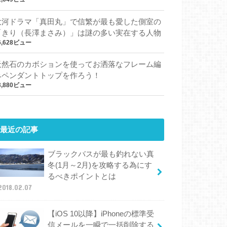
大河ドラマ「真田丸」で信繁が最も愛した側室の
「きり（長澤まさみ）」は謎の多い実在する人物
6,628ビュー
天然石のカボションを使ってお洒落なフレーム編
みペンダントトップを作ろう！
3,880ビュー
最近の記事
ブラックバスが最も釣れない真
冬(1月～2月)を攻略する為にす
るべきポイントとは
2018.02.07
【iOS 10以降】iPhoneの標準受
信メールを一瞬で一括削除する