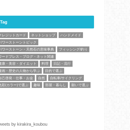
Tag
クレジットカード
ネットショップ
ハンドメイド
パワーストーントピック
パワーストーン・天然石の意味事典
フィッシング/釣り
ワードプレス・ブログ・ネット関連
健康・美容・ダイエット
料理
日記・流行
漫画・歴史の人物から学ぶ
目的で選ぶ
自己啓発・仕事・お金
自然
自転車/サイクリング
色彩(カラー)で選ぶ
趣味
部屋・暮らし
願いで選ぶ
weets by kirakira_koubou