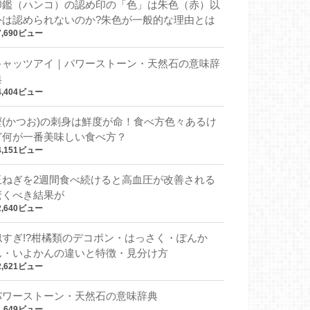
印鑑（ハンコ）の認め印の「色」は朱色（赤）以
外は認められないのか?朱色が一般的な理由とは
7,690ビュー
キャッツアイ｜パワーストーン・天然石の意味辞
典
4,404ビュー
鰹(かつお)の刺身は鮮度が命！食べ方色々あるけ
ど何が一番美味しい食べ方？
4,151ビュー
玉ねぎを2週間食べ続けると高血圧が改善される
驚くべき結果が
2,640ビュー
似すぎ!?柑橘類のデコポン・はっさく・ぽんか
ん・いよかんの違いと特徴・見分け方
2,621ビュー
パワーストーン・天然石の意味辞典
1,649ビュー