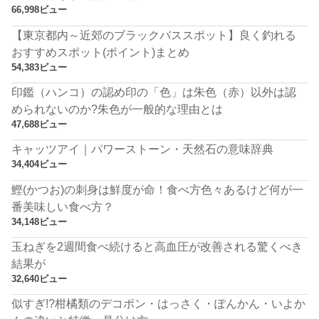
66,998ビュー
【東京都内～近郊のブラックバススポット】良く釣れる
おすすめスポット(ポイント)まとめ
54,383ビュー
印鑑（ハンコ）の認め印の「色」は朱色（赤）以外は認
められないのか?朱色が一般的な理由とは
47,688ビュー
キャッツアイ｜パワーストーン・天然石の意味辞典
34,404ビュー
鰹(かつお)の刺身は鮮度が命！食べ方色々あるけど何が一
番美味しい食べ方？
34,148ビュー
玉ねぎを2週間食べ続けると高血圧が改善される驚くべき
結果が
32,640ビュー
似すぎ!?柑橘類のデコポン・はっさく・ぽんかん・いよか