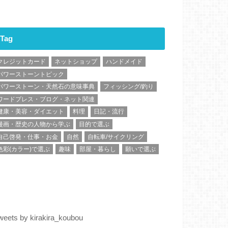
Tag
クレジットカード
ネットショップ
ハンドメイド
パワーストーントピック
パワーストーン・天然石の意味事典
フィッシング/釣り
ワードプレス・ブログ・ネット関連
健康・美容・ダイエット
料理
日記・流行
漫画・歴史の人物から学ぶ
目的で選ぶ
自己啓発・仕事・お金
自然
自転車/サイクリング
色彩(カラー)で選ぶ
趣味
部屋・暮らし
願いで選ぶ
weets by kirakira_koubou