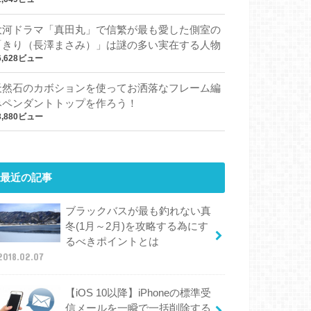
大河ドラマ「真田丸」で信繁が最も愛した側室の
「きり（長澤まさみ）」は謎の多い実在する人物
6,628ビュー
天然石のカボションを使ってお洒落なフレーム編
みペンダントトップを作ろう！
3,880ビュー
最近の記事
ブラックバスが最も釣れない真
冬(1月～2月)を攻略する為にす
るべきポイントとは
2018.02.07
【iOS 10以降】iPhoneの標準受
信メールを一瞬で一括削除する