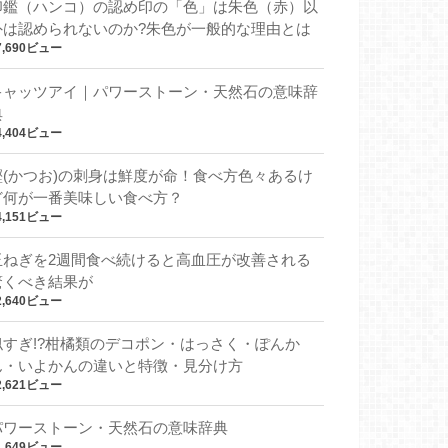
印鑑（ハンコ）の認め印の「色」は朱色（赤）以
外は認められないのか?朱色が一般的な理由とは
7,690ビュー
キャッツアイ｜パワーストーン・天然石の意味辞
典
4,404ビュー
鰹(かつお)の刺身は鮮度が命！食べ方色々あるけ
ど何が一番美味しい食べ方？
4,151ビュー
玉ねぎを2週間食べ続けると高血圧が改善される
驚くべき結果が
2,640ビュー
似すぎ!?柑橘類のデコポン・はっさく・ぽんか
ん・いよかんの違いと特徴・見分け方
2,621ビュー
パワーストーン・天然石の意味辞典
1,649ビュー