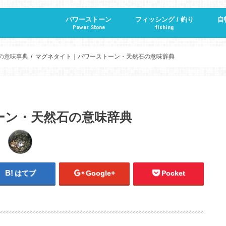
パワーストーン
フィッシング / 釣り
自
Power Stone
fishing
パワーストーン・天然石の意味辞典
ハンドメイド
マクラメ編み
の意味事典
マグネタイト｜パワーストーン・天然石の意味辞典
ーン・天然石の意味辞典
はてブ
Google+
Pocket