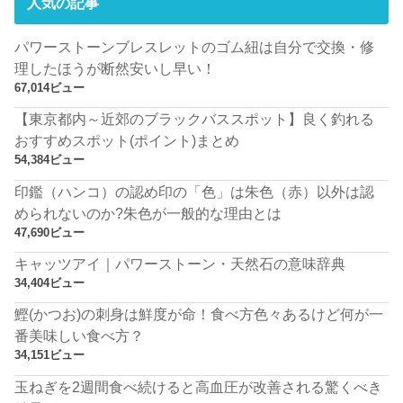
人気の記事
パワーストーンブレスレットのゴム紐は自分で交換・修
理したほうが断然安いし早い！
67,014ビュー
【東京都内～近郊のブラックバススポット】良く釣れる
おすすめスポット(ポイント)まとめ
54,384ビュー
印鑑（ハンコ）の認め印の「色」は朱色（赤）以外は認
められないのか?朱色が一般的な理由とは
47,690ビュー
キャッツアイ｜パワーストーン・天然石の意味辞典
34,404ビュー
鰹(かつお)の刺身は鮮度が命！食べ方色々あるけど何が一
番美味しい食べ方？
34,151ビュー
玉ねぎを2週間食べ続けると高血圧が改善される驚くべき