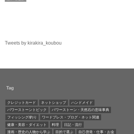
Tweets by kirakira_koubou
Tag
クレジットカード
ネットショップ
ハンドメイド
パワーストーントピック
パワーストーン・天然石の意味事典
フィッシング/釣り
ワードプレス・ブログ・ネット関連
健康・美容・ダイエット
料理
日記・流行
漫画・歴史の人物から学ぶ
目的で選ぶ
自己啓発・仕事・お金