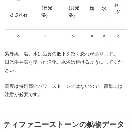
ー
セー
（日光
（月光
塩
水
ジ
さざれ石
浴）
浴）
○
×
○
×
×
○
紫外線、塩、水は品質の低下を招く恐れがあります。
日光浴や塩を使った浄化、水浴は避けるようにしてくだ
さい。
高度は特別高いパワーストーンではないので、衝撃には
注意が必要です。
ティファニーストーンの鉱物データ