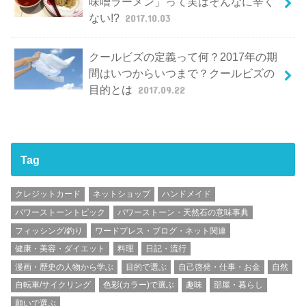
味噌ラーメン」って実はそんなに辛く
ない!?
2017.10.03
クールビズの定義って何？2017年の期
間はいつからいつまで？クールビズの
目的とは
2017.09.22
Tag
クレジットカード
ネットショップ
ハンドメイド
パワーストーントピック
パワーストーン・天然石の意味事典
フィッシング/釣り
ワードプレス・ブログ・ネット関連
健康・美容・ダイエット
料理
日記・流行
漫画・歴史の人物から学ぶ
目的で選ぶ
自己啓発・仕事・お金
自然
自転車/サイクリング
色彩(カラー)で選ぶ
趣味
部屋・暮らし
願いで選ぶ