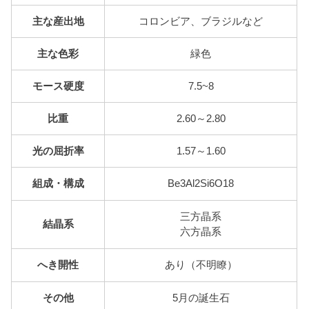
主な産出地
コロンビア、ブラジルなど
主な色彩
緑色
モース硬度
7.5~8
比重
2.60～2.80
光の屈折率
1.57～1.60
組成・構成
Be3Al2Si6O18
三方晶系
結晶系
六方晶系
へき開性
あり（不明瞭）
その他
5月の誕生石