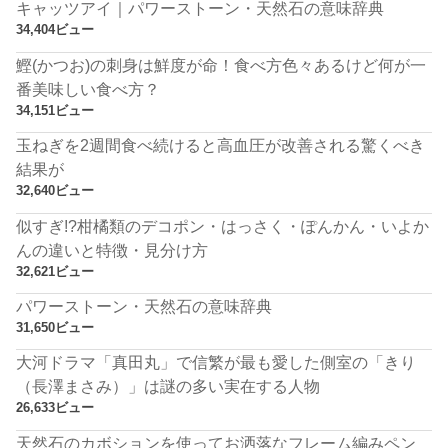
キャッツアイ｜パワーストーン・天然石の意味辞典
34,404ビュー
鰹(かつお)の刺身は鮮度が命！食べ方色々あるけど何が一
番美味しい食べ方？
34,151ビュー
玉ねぎを2週間食べ続けると高血圧が改善される驚くべき
結果が
32,640ビュー
似すぎ!?柑橘類のデコポン・はっさく・ぽんかん・いよか
んの違いと特徴・見分け方
32,621ビュー
パワーストーン・天然石の意味辞典
31,650ビュー
大河ドラマ「真田丸」で信繁が最も愛した側室の「きり
（長澤まさみ）」は謎の多い実在する人物
26,633ビュー
天然石のカボションを使ってお洒落なフレーム編みペン