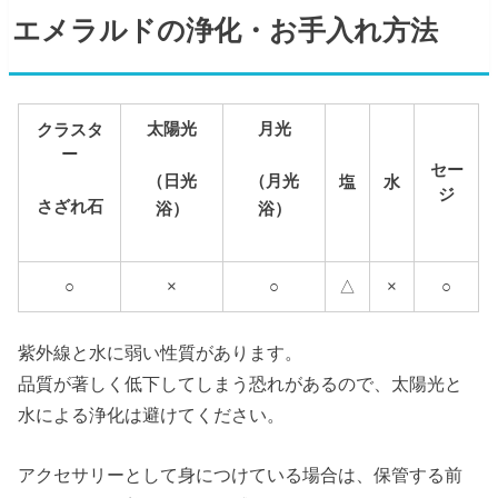
エメラルドの浄化・お手入れ方法
太陽光
月光
クラスタ
ー
セー
（日光
（月光
塩
水
ジ
さざれ石
浴）
浴）
○
×
○
△
×
○
紫外線と水に弱い性質があります。
品質が著しく低下してしまう恐れがあるので、太陽光と
水による浄化は避けてください。
アクセサリーとして身につけている場合は、保管する前