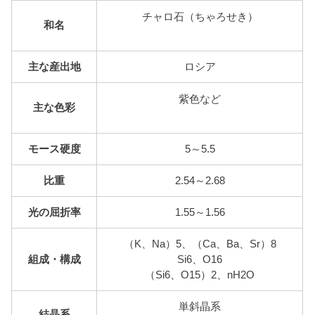
チャロ石（ちゃろせき）
和名
主な産出地
ロシア
紫色など
主な色彩
モース硬度
5～5.5
比重
2.54～2.68
光の屈折率
1.55～1.56
（K、Na）5、（Ca、Ba、Sr）8
組成・構成
Si6、O16
（Si6、O15）2、nH2O
単斜晶系
結晶系