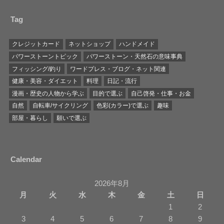
Tag
クレジットカード
ネットショップ
ハンドメイド
パワーストーントピック
パワーストーン・天然石の意味事典
フィッシング/釣り
ワードプレス・ブログ・ネット関連
健康・美容・ダイエット
料理
日記・流行
漫画・歴史の人物から学ぶ
目的で選ぶ
自己啓発・仕事・お金
自然
自転車/サイクリング
色彩(カラー)で選ぶ
趣味
部屋・暮らし
願いで選ぶ
Calendar
2026年8月
月
火
水
木
金
土
日
1
2
3
4
5
6
7
8
9