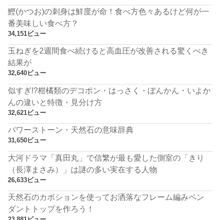
鰹(かつお)の刺身は鮮度が命！食べ方色々あるけど何が一
番美味しい食べ方？
34,151ビュー
玉ねぎを2週間食べ続けると高血圧が改善される驚くべき
結果が
32,640ビュー
似すぎ!?柑橘類のデコポン・はっさく・ぽんかん・いよか
んの違いと特徴・見分け方
32,621ビュー
パワーストーン・天然石の意味辞典
31,650ビュー
大河ドラマ「真田丸」で信繁が最も愛した側室の「きり
（長澤まさみ）」は謎の多い実在する人物
26,633ビュー
天然石のカボションを使ってお洒落なフレーム編みペン
ダントトップを作ろう！
23,881ビュー