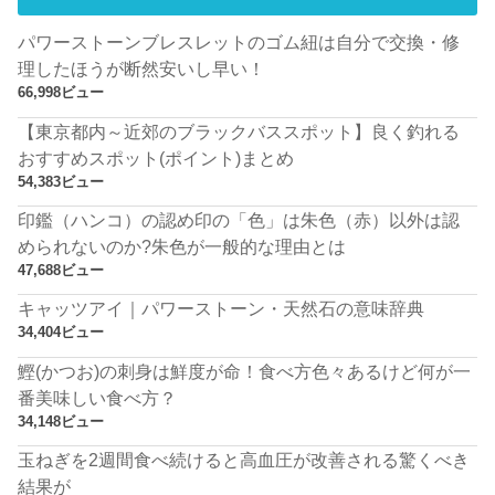
パワーストーンブレスレットのゴム紐は自分で交換・修
理したほうが断然安いし早い！
66,998ビュー
【東京都内～近郊のブラックバススポット】良く釣れる
おすすめスポット(ポイント)まとめ
54,383ビュー
印鑑（ハンコ）の認め印の「色」は朱色（赤）以外は認
められないのか?朱色が一般的な理由とは
47,688ビュー
キャッツアイ｜パワーストーン・天然石の意味辞典
34,404ビュー
鰹(かつお)の刺身は鮮度が命！食べ方色々あるけど何が一
番美味しい食べ方？
34,148ビュー
玉ねぎを2週間食べ続けると高血圧が改善される驚くべき
結果が