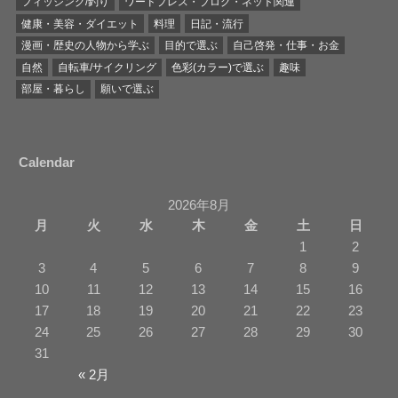
フィッシング/釣り
ワードプレス・ブログ・ネット関連
健康・美容・ダイエット
料理
日記・流行
漫画・歴史の人物から学ぶ
目的で選ぶ
自己啓発・仕事・お金
自然
自転車/サイクリング
色彩(カラー)で選ぶ
趣味
部屋・暮らし
願いで選ぶ
Calendar
2026年8月
月
火
水
木
金
土
日
1
2
3
4
5
6
7
8
9
10
11
12
13
14
15
16
17
18
19
20
21
22
23
24
25
26
27
28
29
30
31
« 2月