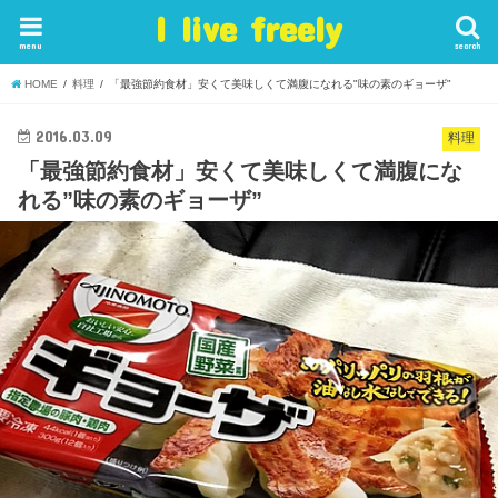
I live freely
menu
search
HOME
料理
「最強節約食材」安くて美味しくて満腹になれる"味の素のギョーザ"
2016.03.09
料理
「最強節約食材」安くて美味しくて満腹にな
れる”味の素のギョーザ”