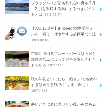
ブラックバスが最も釣れない真冬(1月
～2月)を攻略する為にするべきポイン
トとは
2018.02.07
【iOS 10以降】iPhoneの標準受信メー
ルを一瞬で一括削除する超簡単な方法
2018.02.03
市場に出回るブルートパーズは照射と
加熱の加工によって発色を変化させた
もである
2017.11.15
秋の味覚といったら「銀杏」!でも食べ
すぎは要注意!過去には死亡例も!?
2017.11.08
寒いときに身に着けたい暖かみのある