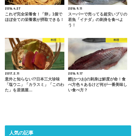
2016.4.27
2016.9.11
これぞ完全栄養食！「卵」1個で
スーパーで売ってる超安いブリの
ほぼ全ての栄養素が摂取できる！
若魚「イナダ」の刺身を食べよ
う！
料理
料理
2017.2.11
2016.9.17
意外と知らない!?日本三大珍味
鰹(かつお)の刺身は鮮度が命！食
「塩ウニ」「カラスミ」「このわ
べ方色々あるけど何が一番美味し
た」を居酒屋…
い食べ方？
人気の記事