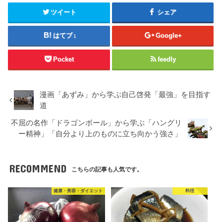
ツイート
シェア
はてブ
Google+
1
Pocket
feedly
漫画「あずみ」から学ぶ自己啓発「最強」を目指す
道
不屈の名作「ドラゴンボール」から学ぶ「ハングリ
ー精神」「自分より上のものに立ち向かう強さ」
RECOMMEND
こちらの記事も人気です。
健康・美容・ダイエット
料理