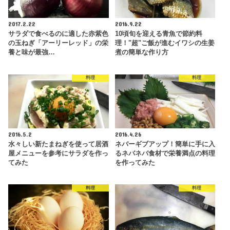
2017.2.22
2016.9.22
サラダで食べるのに適した赤紫色
10頃旬を迎える青魚で節約料
の玉ねぎ「アーリーレッド」の栄
理！"超"ご飯が進むイワシの生姜
養と味が最強…
煮の簡単な作り方
料理
料理
2016.5.2
2016.4.26
水々しい新たまねぎを使って居酒
ネバーギブアップ！簡単に手に入
屋メニューを参考にサラダを作っ
るネバネバ食材で栄養満点の料理
てみた
を作ってみた
料理
料理