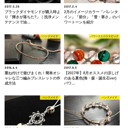
2017.5.30
2017.2.4
ブラックダイヤモンドが購入時よ
2月のイメージカラー「バレンタ
り「輝きが落ちた?」｜洗浄メン
イン」「節分」「雪・寒さ」のパ
テナンスで油…
ワートーンを紹介
ハンドメイド
パワーストーントピック
2016.6.4
2017.8.5
重ね付けで遊びまくれ！簡単オシ
【2017年】8月オススメの涼しげ
ャレな三つ編みブレスレットの作
のある夏色(海・森・誕生石ver)
成方法
パワ…
ハンドメイド
ハンドメイド