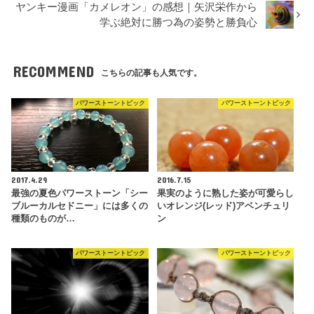
ヤンキー漫画「カメレオン」の感想｜矢沢栄作から
学ぶ絶対に勝つ為の姿勢と勝負心
RECOMMEND
こちらの記事も人気です。
パワーストーントピック
パワーストーントピック
2017.4.29
2016.7.15
最強の夏色パワーストーン「シー
果実のように熟した姿が可愛らし
ブルーカルセドニー」には多くの
いオレンジ(レッド)アベンチュリ
種類のものが…
ン
パワーストーントピック
パワーストーントピック