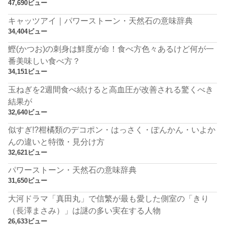
47,690ビュー
キャッツアイ｜パワーストーン・天然石の意味辞典
34,404ビュー
鰹(かつお)の刺身は鮮度が命！食べ方色々あるけど何が一
番美味しい食べ方？
34,151ビュー
玉ねぎを2週間食べ続けると高血圧が改善される驚くべき
結果が
32,640ビュー
似すぎ!?柑橘類のデコポン・はっさく・ぽんかん・いよか
んの違いと特徴・見分け方
32,621ビュー
パワーストーン・天然石の意味辞典
31,650ビュー
大河ドラマ「真田丸」で信繁が最も愛した側室の「きり
（長澤まさみ）」は謎の多い実在する人物
26,633ビュー