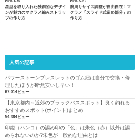
2016.6.15
2016.5.29
星型を取り入れた独創的なデザイ
腕周りサイズ調整が自由自在！マ
ンが魅力のマクラメ編みストラッ
クラメ「スライド式留め部分」の
プの作り方
作り方
人気の記事
パワーストーンブレスレットのゴム紐は自分で交換・修
理したほうが断然安いし早い！
67,014ビュー
【東京都内～近郊のブラックバススポット】良く釣れる
おすすめスポット(ポイント)まとめ
54,384ビュー
印鑑（ハンコ）の認め印の「色」は朱色（赤）以外は認
められないのか?朱色が一般的な理由とは