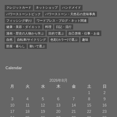
クレジットカード
ネットショップ
ハンドメイド
パワーストーントピック
パワーストーン・天然石の意味事典
フィッシング/釣り
ワードプレス・ブログ・ネット関連
健康・美容・ダイエット
料理
日記・流行
漫画・歴史の人物から学ぶ
目的で選ぶ
自己啓発・仕事・お金
自然
自転車/サイクリング
色彩(カラー)で選ぶ
趣味
部屋・暮らし
願いで選ぶ
Calendar
2026年8月
月
火
水
木
金
土
日
1
2
3
4
5
6
7
8
9
10
11
12
13
14
15
16
17
18
19
20
21
22
23