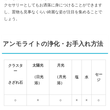
クセサリーとしてもお洒落に身につけることができます
し、置物も見事なくらい綺麗な姿が注目を集めることで
しょう。
アンモライトの浄化・お手入れ方法
太陽光
月光
クラスタ
ー
セー
（日光
（月光
塩
水
ジ
さざれ石
浴）
浴）
○
×
○
×
×
○