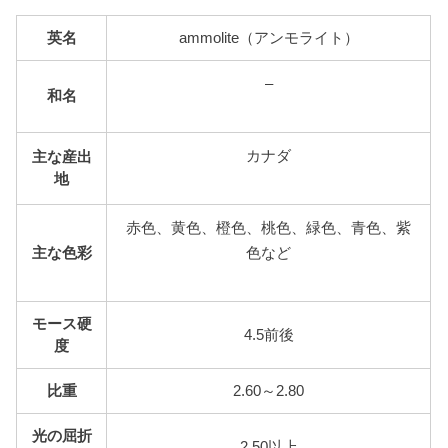
英名
ammolite（アンモライト）
–
和名
カナダ
主な産出
地
赤色、黄色、橙色、桃色、緑色、青色、紫
主な色彩
色など
モース硬
4.5前後
度
比重
2.60～2.80
光の屈折
2.50以上