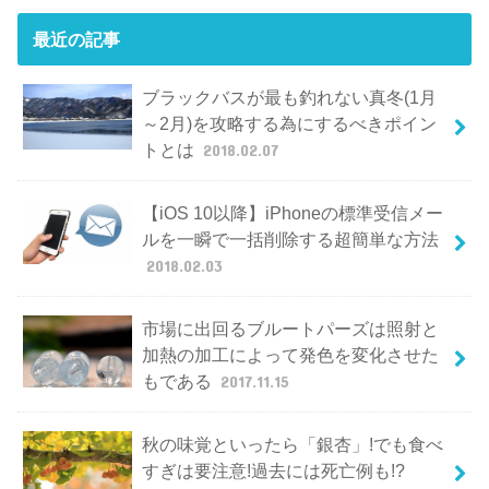
最近の記事
ブラックバスが最も釣れない真冬(1月
～2月)を攻略する為にするべきポイン
トとは
2018.02.07
【iOS 10以降】iPhoneの標準受信メー
ルを一瞬で一括削除する超簡単な方法
2018.02.03
市場に出回るブルートパーズは照射と
加熱の加工によって発色を変化させた
もである
2017.11.15
秋の味覚といったら「銀杏」!でも食べ
すぎは要注意!過去には死亡例も!?