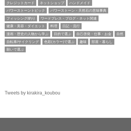
クレジットカード
ネットショップ
ハンドメイド
パワーストーントピック
パワーストーン・天然石の意味事典
フィッシング/釣り
ワードプレス・ブログ・ネット関連
健康・美容・ダイエット
料理
日記・流行
漫画・歴史の人物から学ぶ
目的で選ぶ
自己啓発・仕事・お金
自然
自転車/サイクリング
色彩(カラー)で選ぶ
趣味
部屋・暮らし
願いで選ぶ
Tweets by kirakira_koubou