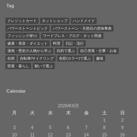
Tag
クレジットカード
ネットショップ
ハンドメイド
パワーストーントピック
パワーストーン・天然石の意味事典
フィッシング/釣り
ワードプレス・ブログ・ネット関連
健康・美容・ダイエット
料理
日記・流行
漫画・歴史の人物から学ぶ
目的で選ぶ
自己啓発・仕事・お金
自然
自転車/サイクリング
色彩(カラー)で選ぶ
趣味
部屋・暮らし
願いで選ぶ
Calendar
2026年8月
月
火
水
木
金
土
日
1
2
3
4
5
6
7
8
9
10
11
12
13
14
15
16