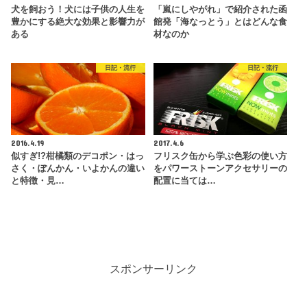
犬を飼おう！犬には子供の人生を
「嵐にしやがれ」で紹介された函
豊かにする絶大な効果と影響力が
館発「海なっとう」とはどんな食
ある
材なのか
日記・流行
日記・流行
2016.4.19
2017.4.6
似すぎ!?柑橘類のデコポン・はっ
フリスク缶から学ぶ色彩の使い方
さく・ぽんかん・いよかんの違い
をパワーストーンアクセサリーの
と特徴・見…
配置に当ては…
スポンサーリンク