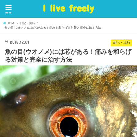
I live freely
menu
HOME
日記・流行
魚の目(ウオノメ)には芯がある！痛みを和らげる対策と完全に治す方法
2016.12.01
日記・流行
魚の目(ウオノメ)には芯がある！痛みを和らげ
る対策と完全に治す方法