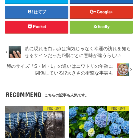
はてブ
Google+
Pocket
feedly
爪に現れる白い点は病気じゃなく幸運の訪れを知ら
せるサインだった!?指ごとに意味が違うらしい
卵のサイズ「S・M・L」の違いはニワトリの年齢に
関係している!?大きさの衝撃な事実も
RECOMMEND
こちらの記事も人気です。
日記・流行
日記・流行