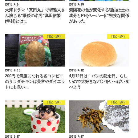
2016.4.6
2016.4.19
大河ドラマ「真田丸」で堺雅人さ
紫陽花の色が変化する理由は土の
ん演じる"最後の名将"真田信繁
成分とPH(ペーハー)に密接な関係
(幸村)とは…
があった
日記・流行
日記・流行
2016.9.30
2016.4.12
200円で満腹になれる各コンビニ
4月12日は「パンの記念日」らし
のサラダチキンは美容やダイエッ
いので大好きなパンをいっぱい食
トにも良い…
べよう
日記・流行
日記・流行
2016.6.17
2016.4.17