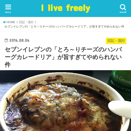
I live freely
menu
search
HOME
日記・流行
セブンイレブンの「とろ～りチーズのハンバーグカレードリア」が旨すぎてやめられない件
2016.08.06
日記・流行
セブンイレブンの「とろ～りチーズのハンバ
ーグカレードリア」が旨すぎてやめられない
件