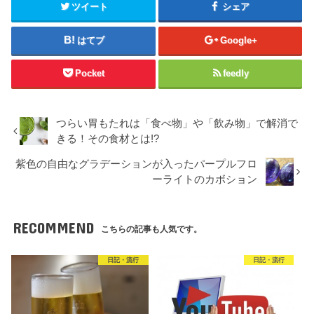
ツイート
シェア
はてブ
Google+
Pocket
feedly
つらい胃もたれは「食べ物」や「飲み物」で解消で
きる！その食材とは!?
紫色の自由なグラデーションが入ったパープルフロ
ーライトのカボション
RECOMMEND
こちらの記事も人気です。
日記・流行
日記・流行