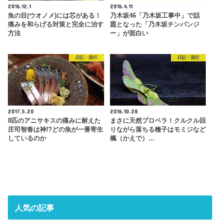
2016.12.1
2016.4.11
魚の目(ウオノメ)には芯がある！
乃木坂46「乃木坂工事中」で話
痛みを和らげる対策と完全に治す
題となった「乃木坂チンパンジ
方法
ー」が面白い
日記・流行
日記・流行
2017.5.20
2016.10.28
8匹のアニサキスの痛みに耐えた
まさに天然プロペラ！クルクル回
庄司智春は神!?どの魚が一番寄生
りながら落ちる種子はモミジなど
しているのか
楓（かえで）…
人気の記事