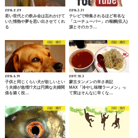
2016.2.29
2016.3.31
若い世代との飲み会は忘れかけて
テレビで特集されるほど有名な
いた情熱や夢を思い出させてくれ
「ユーチューバー」の報酬(収入)
る
源とそのカラ…
日記・流行
日記・流行
2016.6.19
2017.10.3
子供と同じくらい犬が欲しいとい
蒙古タンメンの辛さ表記
う夫婦が急増!?犬は円満な夫婦関
MAX「冷やし味噌ラーメン」っ
係を築く役…
て実はそんなに辛くな…
日記・流行
日記・流行