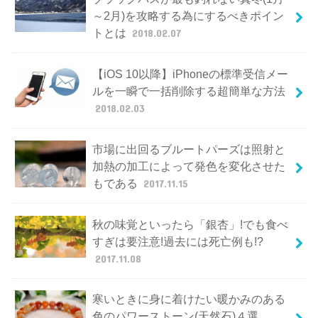
～2月)を攻略する為にするべきポイン
トとは
2018.02.07
【iOS 10以降】iPhoneの標準受信メー
ルを一瞬で一括削除する超簡単な方法
2018.02.03
市場に出回るブルートパーズは照射と
加熱の加工によって発色を変化させた
もである
2017.11.15
秋の味覚といったら「銀杏」!でも食べ
すぎは要注意!過去には死亡例も!?
2017.11.08
寒いときに身に着けたい暖かみのある
色のパワーストーン(天然石)４選