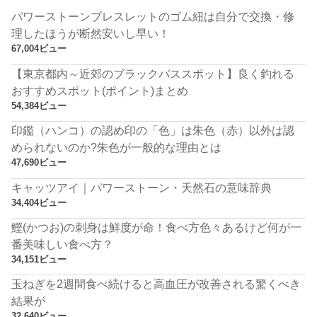
パワーストーンブレスレットのゴム紐は自分で交換・修
理したほうが断然安いし早い！
67,004ビュー
【東京都内～近郊のブラックバススポット】良く釣れる
おすすめスポット(ポイント)まとめ
54,384ビュー
印鑑（ハンコ）の認め印の「色」は朱色（赤）以外は認
められないのか?朱色が一般的な理由とは
47,690ビュー
キャッツアイ｜パワーストーン・天然石の意味辞典
34,404ビュー
鰹(かつお)の刺身は鮮度が命！食べ方色々あるけど何が一
番美味しい食べ方？
34,151ビュー
玉ねぎを2週間食べ続けると高血圧が改善される驚くべき
結果が
32,640ビュー