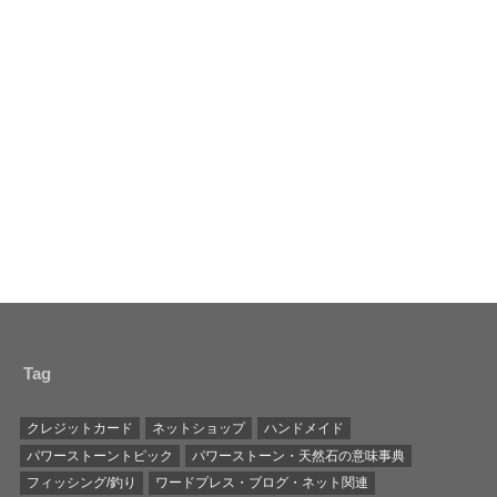
Tag
クレジットカード
ネットショップ
ハンドメイド
パワーストーントピック
パワーストーン・天然石の意味事典
フィッシング/釣り
ワードプレス・ブログ・ネット関連