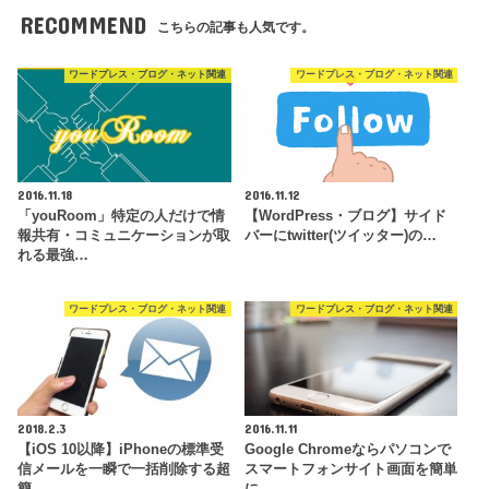
RECOMMEND
こちらの記事も人気です。
ワードプレス・ブログ・ネット関連
ワードプレス・ブログ・ネット関連
2016.11.18
2016.11.12
「youRoom」特定の人だけで情
【WordPress・ブログ】サイド
報共有・コミュニケーションが取
バーにtwitter(ツイッター)の…
れる最強…
ワードプレス・ブログ・ネット関連
ワードプレス・ブログ・ネット関連
2018.2.3
2016.11.11
【iOS 10以降】iPhoneの標準受
Google Chromeならパソコンで
信メールを一瞬で一括削除する超
スマートフォンサイト画面を簡単
簡…
に…